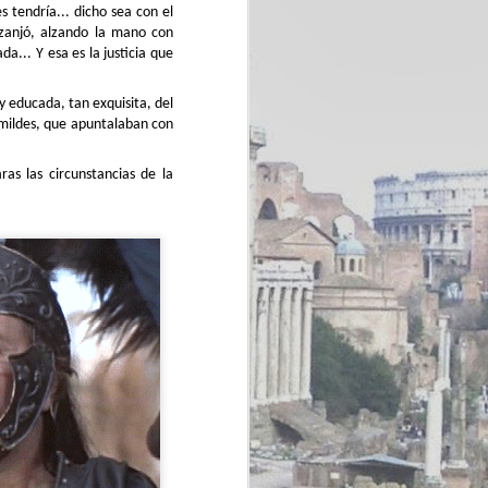
jabalí, mi querido Pretor? –interrumpió
 tendría... dicho sea con el
r, mientras extraía una bola blanca y
r zanjó, alzando la mano con
ién servida.
a... Y esa es la justicia que
 y educada, tan exquisita, del
umildes, que apuntalaban con
as las circunstancias de la
Accesión de
MAY
inmuebles y pizza con
31
piña
–Pretor, ¡que éste se ha llevado
mi playa a su casa sin que yo me
enterara!
–Pretor, ¡es que él antes me había
hurtado un bosque y hala, se lo ha