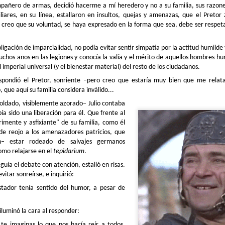
–¿No te gustan los ojos de 
ompañero de armas, decidió hacerme a mí heredero y no a su familia, sus razones
sus pensamientos el Senado
iliares, en su línea, estallaron en insultos, quejas y amenazas, que el Preto
grasienta de una cabeza rec
Y creo que su voluntad, se haya expresado en la forma que sea, debe ser respetad
.
bligación de imparcialidad, no podía evitar sentir simpatía por la actitud humilde
chos años en las legiones y conocía la valía y el mérito de aquellos hombres h
al imperial universal (y el bienestar material) del resto de los ciudadanos.
spondió el Pretor, sonriente –pero creo que estaría muy bien que me relatar
 que aquí su familia considera inválido...
soldado, visiblemente azorado– Julio contaba
ía sido una liberación para él. Que frente al
imente y asfixiante" de su familia, como él
de reojo a los amenazadores patricios, que
n– estar rodeado de salvajes germanos
como relajarse en el
tepidarium
.
Los fiambres
La Ciudad no es para
DEC
NOV
eguía el debate con atención, estalló en risas.
fehacientes
mí (por Júpiter)
5
14
vitar sonreírse, e inquirió:
–¡Que alguien me quite al
–Magistrao, ¿pos no mi
muerto éste del estrado, por
vinío yo del pueblo con el pidío
stador tenía sentido del humor, a pesar de
Júpiter!
que m'ha pidío, y ahora este señó
tan fisno va y no quié ná de lo
El Pretor, a estas alturas del año,
q'ha pidío?
iluminó la cara al responder:
había visto de todo; desde
compraventas anuladas por
Lo de menos era la impunidad con
te imaginas lo que nos hacía reír a todos,