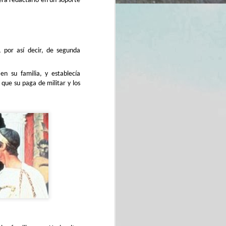
era redactarlo en un soporte
, por así decir, de segunda
 en su familia, y establecía
 que su paga de militar y los