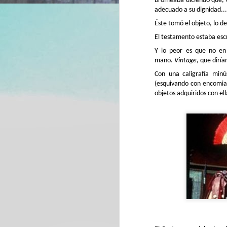
bromeaba diciendo que, c
adecuado a su dignidad...
M
Éste tomó el objeto, lo d
El testamento estaba escr
Y lo peor es que no en 
El
mano.
Vintage,
que diría
un
co
Con una caligrafía minús
Re
Di
(esquivando con encomiabl
objetos adquiridos con el
F
de
E
ve
li
d
mi