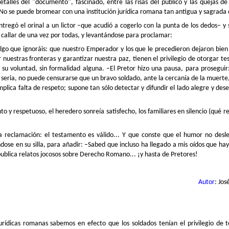
etalles del "documento", fascinado, entre las risas del público y las quejas de 
 ¡No se puede bromear con una institución jurídica romana tan antigua y sagrada
El día de los niños inmortales y las vacas metálicas
AN
ntregó el orinal a un lictor –que acudió a cogerlo con la punta de los dedos– y s
12
Al lictor le temblaban la manos. Estaba leyendo los documentos
callar de una vez por todas, y levantándose para proclamar:
que contenían las peticiones de la jornada, para intentar
nfigurar un orden del día razonable para las audiencias de su querido
algo que ignoráis: que nuestro Emperador y los que le precedieron dejaron bien 
etor... pero no había manera: ese día parecía que todos los los
r nuestras fronteras y garantizar nuestra paz, tienen el privilegio de otorgar 
ticionarios se habían puesto de acuerdo en el nivel de
 su voluntad, sin formalidad alguna. –El Pretor hizo una pausa, para proseguir
esquiciamiento.
seria, no puede censurarse que un bravo soldado, ante la cercanía de la muerte
plica falta de respeto; supone tan sólo detectar y difundir el lado alegre y dese
to y respetuoso, el heredero sonreía satisfecho, los familiares en silencio (qué
a reclamación: el testamento es válido... Y que conste que el humor no desle
Buscando (judicialmente) el novio perfecto
EC
ndose en su silla, para añadir: –Sabed que incluso ha llegado a mis oídos que hay
1
–Te pido amparo, oh Pretor, porque mi pareja, cuando no estoy de
publica relatos jocosos sobre Derecho Romano... ¡y hasta de Pretores!
acuerdo con ella, me sanciona bajándome mi prestación de
ectividad...
¿Que te baja tu... qué??
Autor
: Jo
 Pretor no daba crédito: el que así hablaba era un pater
milias enclenque y con aire desgarbado, pero eso sí, vestido de un
do repimpolludo, oliendo a variedades florales improbables, y todo
luciente de aceites, joyas y anillos. A su lado se encontraba una
rídicas romanas sabemos en efecto que los soldados tenían el privilegio de te
atrona romana rotunda, de porte altivo y semblante de pocos amigos.