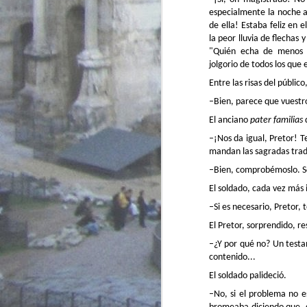
"lógicamente" le llamó la atención.
especialmente la noche an
A estas alturas del año judicial,
M
mira tú, como para sorprenderse
de ella! Estaba feliz en 
ya. Pura rutina.
la peor lluvia de flechas
"Quién echa de menos el
Pero los comparecientes de hoy
c
jolgorio de todos los que
estaban tan agitados que a duras
penas lograba intervenir.
–
Entre las risas del públic
di
ca
–Bien, parece que vuestr
Ci
El anciano
pater familias
re
–¡Nos da igual, Pretor! 
mandan las sagradas tra
–Bien, comprobémoslo. So
M
El soldado, cada vez más
–Si es necesario, Pretor, 
c
añ
El Pretor, sorprendido, r
C
un
–¿Y por qué no? Un testa
pa
contenido...
De
El soldado palideció.
–No, si el problema no e