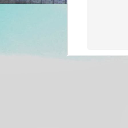
S
d
of
e
si
m
Im
J
qu
ad
no
au
a
pi