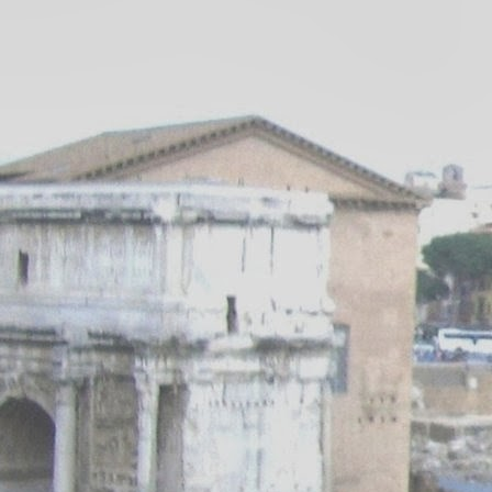
S
Mi
al
c
L
d
p
u
J
Lo
p
to
mi
El