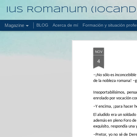
Ius Romanum (iocand
Magazine
BLOG
Acerca de mí
Formación y situación profe
NOV
4
–¡No sólo es
inconcebible
de la nobleza romana! –gr
Insoportabilísimos, pens
enrolado por vocación com
–Y encima, ¡para hacer h
El aludido era un soldad
además en pleno Foro de 
exquisito, respondía una 
–Pretor, yo no sé de Dere