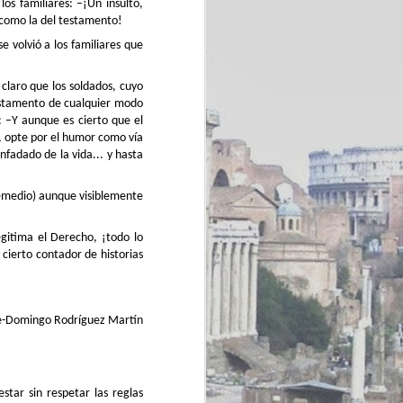
los familiares: –¡Un insulto,
 como la del testamento!
e volvió a los familiares que
claro que los soldados, cuyo
testamento de cualquier modo
: –Y aunque es cierto que el
, opte por el humor como vía
nfadado de la vida... y hasta
 remedio) aunque visiblemente
gitima el Derecho, ¡todo lo
 cierto contador de historias
sé-Domingo Rodríguez Martín
star sin respetar las reglas