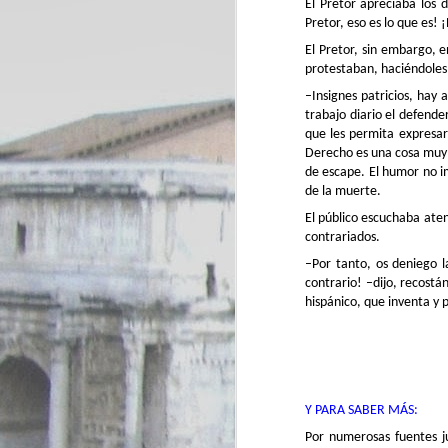
El Pretor apreciaba los d
Pretor, eso es lo que es!
J
El Pretor, sin embargo, e
protestaban, haciéndoles 
co
–Insignes patricios, hay 
Pr
trabajo diario el defende
pe
que les permita expresar
d
Derecho es una cosa muy 
de escape. El humor no im
de la muerte.
El público escuchaba aten
contrariados.
–Por tanto, os deniego l
D
contrario! –dijo, recostá
hispánico, que inventa y 
af
–¿
El
fa
Y PARA SABER MÁS:
mo
re
Por numerosas fuentes ju
m