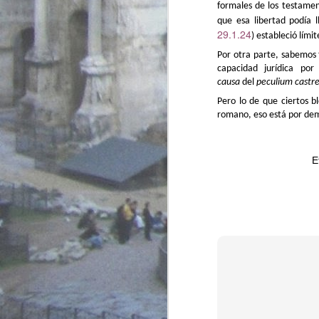
formales de los testamen
que esa libertad podía 
29.1.24
) estableció lími
N
Por otra parte, sabemos
capacidad jurídica po
na
causa
del
peculium castr
i
Pero lo de que ciertos b
In
romano, eso está por de
es
po
d
–Y
E
O
ap
ta
tu
a
–