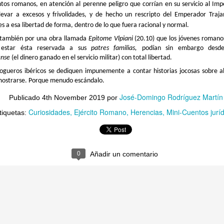
tos romanos, en atención al perenne peligro que corrían en su servicio al Im
llevar a excesos y frivolidades, y de hecho un rescripto del Emperador Tra
Un testamento ori(gi)nal
tes a esa libertad de forma, dentro de lo que fuera racional y normal.
OV
4
–¡No sólo es inconcebible que se nos desherede, oh Pretor... sino
 también por una obra llamada
Epitome Vlpiani
(20.10) que los jóvenes romano
que no es válido hacerlo de esa manera! ¡A nosotros, la crema y
r estar ésta reservada a sus
patres familias,
podían sin embargo desd
ta de la nobleza romana! –gritaban los familiares, dignísimos e
ense
(el dinero ganado en el servicio militar) con total libertad.
ndignadísimos.
logueros ibéricos se dediquen impunemente a contar historias jocosas sobre 
soportabilísimos, pensaba el Pretor, hastiado. Vaya mañana le
mostrarse. Porque menudo escándalo.
taban dando. No me extraña que el joven difunto, un patricio enrolado
r vocación como soldado de las legiones, hubiera decidido
esheredarles.
José-Domingo Rodríguez Martín
Publicado
4th November 2019
por
 encima, ¡para hacer heredero a...
Curiosidades
Ejército Romano
Herencias
Mini-Cuentos jurí
tiquetas:
Ya sólo faltaba el jurista hipster
CT
4
Por fin, el término de la jornada. Y de la semana. Aquel caso era,
0
Añadir un comentario
además, sencillo: una mujer que, tras el divorcio, había
rovechado para llevarse no sólo los bienes que le pertenecían sino
mbién todos los del marido, en claro abuso de su derecho. Nada, se
tela al ex-marido despojado, se manda el tema al juez y se zanja el
sunto. Y fin de semana.
Tu petición es conforme a Derecho, ciudadano.