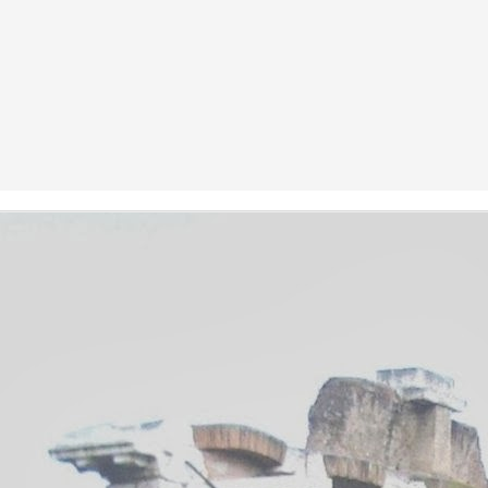
El diablo de la mujer del demonio
EP
8
El pueblo estalló en vítores al ver que el Pretor, su añorado
Pretor, subía los escalones del estrado. Volvía al Foro después
e unas largas vacaciones "de meditación", según decía el comunicado
icial; o más bien para salvar su ya frágil salud mental, se afirmaba sin
mbargo en las calles y tabernas de Roma, pues todo el mundo había
do testigo de cómo el Pretor había tenido que lidiar, en sólo unos
eses de magistratura, con las demandas más surrealistas de todo el
perio.
Sobre la calificación jurídica del gazpacho
AN
13
Como no podía ser de otro modo, la discusión al pie del estrado
había acabado tomando un cariz surrealista, pero el Pretor tuvo
e reconocerse a sí mismo que la cosa no sólo era interesante... sino
emás un rato divertida. Y de hecho el público asistente, que
rmalmente aportaba jolgorio y desmadre en las incalificables
diencias del Pretor, seguía esta vez atentísimo la discusión,
plaudiendo sistemáticamente cada golpe de argumento de aquella
ntoresca batalla dialéctica.