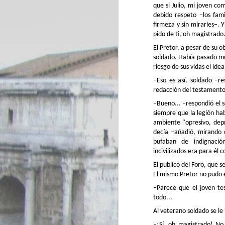
que si Julio, mi joven c
debido respeto ­–los fam
firmeza y sin mirarles–. 
pido de ti, oh magistrado
El Pretor, a pesar de su o
soldado. Había pasado mu
riesgo de sus vidas el ide
–Eso es así, soldado –re
redacción del testamento,
–Bueno... –respondió el 
siempre que la legión hab
ambiente "opresivo, depr
decía –añadió, mirando 
bufaban de indignació
incivilizados era para él 
Ladrón o gorrón, ésa
JAN
es la cuestión
El público del Foro, que s
3
El mismo Pretor no pudo e
–...Y como mi vecino no
puede ser más gorrón,
–Parece que el joven te
lógicamente decidí comprar a este
todo...
esclavo ladrón y prestárselo.
Al veterano soldado se le 
El Pretor ni se inmutó al oir
aquello. Ni siquiera lo de
–¡Sí, oh magistrado! No 