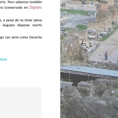
perio. Pero sabemos también
Digesto
jano (conservado en
s, a pesar de no tener plena
e Augusto disponer
mortis
algo tan serio como Derecho
dicos