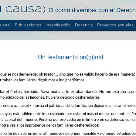
i causa)
O cómo divertirse con el Dere
sional
Publicaciones
Investigación
Docencia
Proyectos actuales
Malditos s
FEB
antijurídic
6
Un testamento ori(gi)nal
La salsa del jabalí
por los dedos regordetes, l
aromático eso sí, aún emp
que se nos desherede, oh Pretor... sino que no es válido hacerlo de esa manera!
adornando el tejido de la c
itaban los familiares, dignísimos e indignadísimos.
la gula.
Un asco, vamos, pensaba e
aba el Pretor, hastiado. Vaya mañana le estaban dando. No me extraña que el
o soldado de las legiones, hubiera decidido desheredarles.
Y mira que me he enfrentado
bárbaros malolientes. Lo qu
eredero a...
éste!
­– insistía el patriarca de la familia, sin dignarse a mirar al here
o mayor, ostensiblemente impresionado por estar ni más ni menos que ante el 
Delante de él, en el tricli
de Roma. Ni más ni menos.
la capital del Imperio. Pero no por eso cedía un milímetro en su defensa, con d
banquete, al que ese día el 
y otra vez a los improperios de los familiares desheredados:
repente.
cho (ni de nada en general), pues soy de origen humilde y no tengo estudios de 