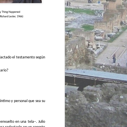
puesto en su jardín!
–Pretor, que no por eso puede
y Thing Happened
pretender que la isla que ha
Richard Lester, 1966)
aparecido en mitad del río esta
mañana sea suya...
edactado el testamento según
ario?
íntimo y personal que sea su
envuelto en una tela–. Julio