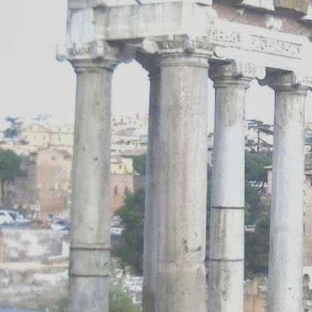
El Pretor y su maestro
EP
3
Yo siempre he sido libre. Porque tuve un maestro que amaba mi
libertad más que nada en la vida.
 maestro, Barbario Filipo, no me impuso sus criterios, jamás. Antes
 contrario, me animó a desarrollar los míos, sin importarle si
ontradecían los suyos.
a libertad que siempre me concedió me permitió explorar caminos
iversos, y escoger los que más me convenían. Mi maestro jamás
ensó si le convenían a él; siempre decía que un maestro no te marca
n camino, sino que te acompaña por el tuyo.
El pavoroso caso del conejito sanguinario
UN
24
Y el adorable conejito –blando, peludo, suave, dijérase todo de
lino– se lanzó ávido y despiadado contra la guarnición romana.
s soldados, cogidos por sorpresa, no tuvieron tiempo de alzar sus
esados escudos antes de que empezara la carnicería. En un segundo
do eran gritos, caos y sonar de armaduras, nada de lo cual lograba
tigar el pavoroso rugido del adorable animalito, sediento de sangre.
 Pretor contemplaba la escena, fascinado.