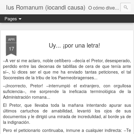
Ius Romanum (iocandi causa)
O cómo divertirse con el Derecho Romano
Pages
APR
Uy... ¡por una letra!
17
–A ver si me aclaro, noble celtíbero –decía el Pretor, desesperado,
perdido entre las decenas de tablillas de cera de que tenía ante
sí–, tú dices ser el que me ha enviado tantas peticiones, el tal
Socorestes de la tribu de los Paemeobragenses...
–¡Incorrecto, Pretor! –interrumpió el extranjero, con orgullosa
suficiencia–, me sorprende la ineficacia terminológica de la
Administración romana...
El Pretor, que llevaba toda la mañana intentando apurar sus
últimos cartuchos de amabilidad, levantó los ojos de sus
documentos y le dirigió una mirada de incredulidad, al borde ya de
la indignación.
Pero el peticionario continuaba, inmune a cualquier indirecta: –Te