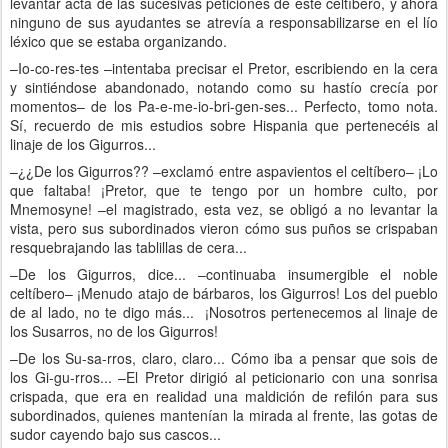
levantar acta de las sucesivas peticiones de este celtíbero, y ahora
ninguno de sus ayudantes se atrevía a responsabilizarse en el lío
léxico que se estaba organizando.
–Io-co-res-tes –intentaba precisar el Pretor, escribiendo en la cera
y sintiéndose abandonado, notando como su hastío crecía por
momentos– de los Pa-e-me-io-bri-gen-ses... Perfecto, tomo nota.
Sí, recuerdo de mis estudios sobre Hispania que pertenecéis al
linaje de los Gigurros...
–¿¿De los Gigurros?? –exclamó entre aspavientos el celtíbero– ¡Lo
que faltaba! ¡Pretor, que te tengo por un hombre culto, por
Mnemosyne! –el magistrado, esta vez, se obligó a no levantar la
vista, pero sus subordinados vieron cómo sus puños se crispaban
resquebrajando las tablillas de cera...
–De los Gigurros, dice... –continuaba insumergible el noble
celtíbero– ¡Menudo atajo de bárbaros, los Gigurros! Los del pueblo
de al lado, no te digo más...
¡Nosotros pertenecemos al linaje de
los Susarros, no de los Gigurros!
–De los Su-sa-rros, claro, claro... Cómo iba a pensar que sois de
los Gi-gu-rros... –El Pretor dirigió al peticionario con una sonrisa
crispada, que era en realidad una maldición de refilón para sus
subordinados, quienes mantenían la mirada al frente, las gotas de
sudor cayendo bajo sus cascos...