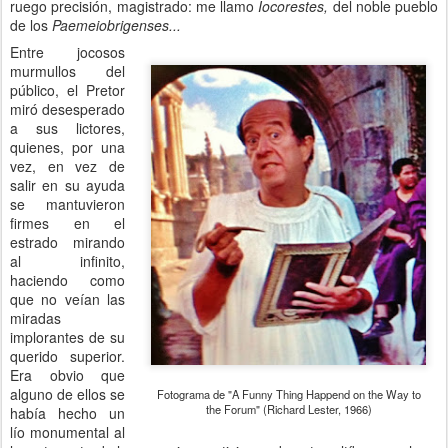
ruego precisión, magistrado: me llamo
Iocorestes,
del noble pueblo
de los
Paemeiobrigenses...
Entre jocosos
murmullos del
público, el Pretor
miró desesperado
a sus lictores,
quienes, por una
vez, en vez de
salir en su ayuda
se mantuvieron
firmes en el
estrado mirando
al infinito,
haciendo como
que no veían las
miradas
implorantes de su
querido superior.
Era obvio que
alguno de ellos se
Fotograma de "A Funny Thing Happend on the Way to
the Forum" (Richard Lester, 1966)
había hecho un
lío monumental al