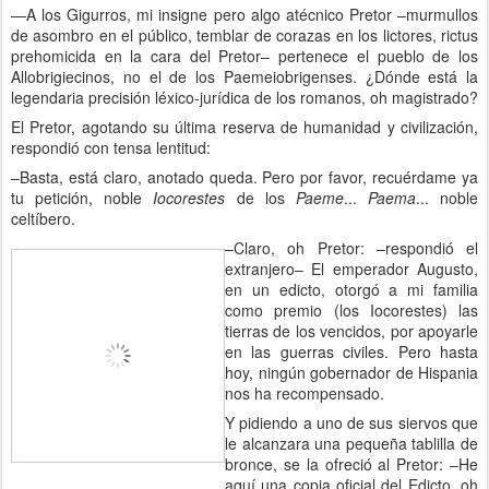
—A los Gigurros, mi insigne pero algo atécnico Pretor –murmullos
de asombro en el público, temblar de corazas en los lictores, rictus
prehomicida en la cara del Pretor– pertenece el pueblo de los
Allobrigiecinos, no el de los Paemeiobrigenses. ¿Dónde está la
legendaria precisión léxico-jurídica de los romanos, oh magistrado?
El Pretor, agotando su última reserva de humanidad y civilización,
respondió con tensa lentitud:
–Basta, está claro, anotado queda. Pero por favor, recuérdame ya
tu petición, noble
Iocorestes
de los
Paeme
...
Paema
... noble
celtíbero.
–Claro, oh Pretor: ­–respondió el
extranjero– El emperador Augusto,
en un edicto, otorgó a mi familia
como premio (los Iocorestes) las
tierras de los vencidos, por apoyarle
en las guerras civiles. Pero hasta
hoy, ningún gobernador de Hispania
nos ha recompensado.
Y pidiendo a uno de sus siervos que
le alcanzara una pequeña tablilla de
bronce, se la ofreció al Pretor: –He
aquí una copia oficial del Edicto, oh