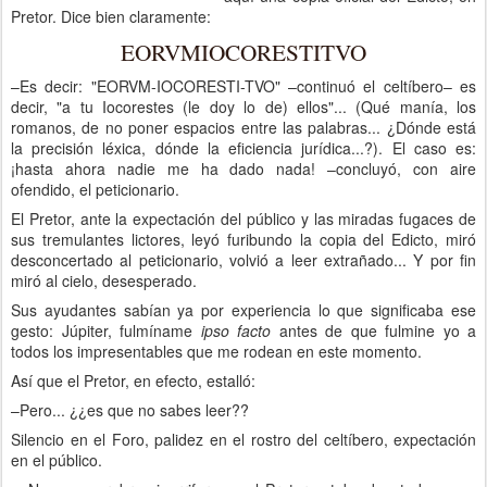
Pretor. Dice bien claramente:
EORVMIOCORESTITVO
–Es decir: "EORVM-IOCORESTI-TVO" ­–continuó el celtíbero– es
decir, "a tu Iocorestes (le doy lo de) ellos"... (Qué manía, los
romanos, de no poner espacios entre las palabras... ¿Dónde está
la precisión léxica, dónde la eficiencia jurídica...?). El caso es:
¡hasta ahora nadie me ha dado nada! –concluyó, con aire
ofendido, el peticionario.
El Pretor, ante la expectación del público y las miradas fugaces de
sus tremulantes lictores, leyó furibundo la copia del Edicto, miró
desconcertado al peticionario, volvió a leer extrañado... Y por fin
miró al cielo, desesperado.
Sus ayudantes sabían ya por experiencia lo que significaba ese
gesto: Júpiter, fulmíname
ipso facto
antes de que fulmine yo a
todos los impresentables que me rodean en este momento.
Así que el Pretor, en efecto, estalló:
–Pero... ¿¿es que no sabes leer??
Silencio en el Foro, palidez en el rostro del celtíbero, expectación
en el público.