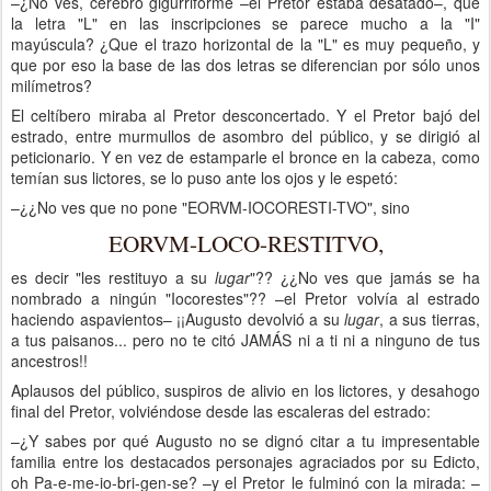
–¿No ves, cerebro gigurriforme –el Pretor estaba desatado–, que
la letra "L" en las inscripciones se parece mucho a la "I"
mayúscula? ¿Que el trazo horizontal de la "L" es muy pequeño, y
que por eso la base de las dos letras se diferencian por sólo unos
milímetros?
El celtíbero miraba al Pretor desconcertado. Y el Pretor bajó del
estrado, entre murmullos de asombro del público, y se dirigió al
peticionario. Y en vez de estamparle el bronce en la cabeza, como
temían sus lictores, se lo puso ante los ojos y le espetó:
–¿¿No ves que no pone "EORVM-IOCORESTI-TVO", sino
EORVM-LOCO-RESTITVO,
es decir "les restituyo a su
lugar
"?? ¿¿No ves que jamás se ha
nombrado a ningún "Iocorestes"?? –el Pretor volvía al estrado
haciendo aspavientos– ¡¡Augusto devolvió a su
lugar
, a sus tierras,
a tus paisanos... pero no te citó JAMÁS ni a ti ni a ninguno de tus
ancestros!!
Aplausos del público, suspiros de alivio en los lictores, y desahogo
final del Pretor, volviéndose desde las escaleras del estrado:
–¿Y sabes por qué Augusto no se dignó citar a tu impresentable
familia entre los destacados personajes agraciados por su Edicto,
oh Pa-e-me-io-bri-gen-se? –y el Pretor le fulminó con la mirada: –