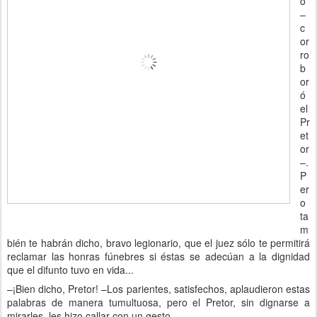
o
–
c
or
ro
b
or
ó
el
Pr
et
or
–.
P
er
o
ta
m
bién te habrán dicho, bravo legionario, que el juez sólo te permitirá
reclamar las honras fúnebres si éstas se adecúan a la dignidad
que el difunto tuvo en vida...
–¡Bien dicho, Pretor! –Los parientes, satisfechos, aplaudieron estas
palabras de manera tumultuosa, pero el Pretor, sin dignarse a
mirarles, les hizo callar con un gesto.