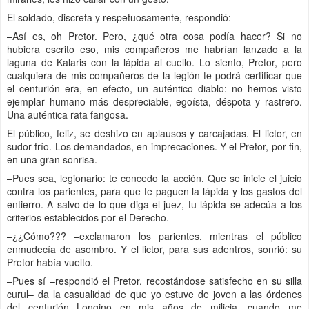
El soldado, discreta y respetuosamente, respondió:
–Así es, oh Pretor. Pero, ¿qué otra cosa podía hacer? Si no
hubiera escrito eso, mis compañeros me habrían lanzado a la
laguna de Kalaris con la lápida al cuello. Lo siento, Pretor, pero
cualquiera de mis compañeros de la legión te podrá certificar que
el centurión era, en efecto, un auténtico diablo: no hemos visto
ejemplar humano más despreciable, egoísta, déspota y rastrero.
Una auténtica rata fangosa.
El público, feliz, se deshizo en aplausos y carcajadas. El lictor, en
sudor frío. Los demandados, en imprecaciones. Y el Pretor, por fin,
en una gran sonrisa.
–Pues sea, legionario: te concedo la acción. Que se inicie el juicio
contra los parientes, para que te paguen la lápida y los gastos del
entierro. A salvo de lo que diga el juez, tu lápida se adecúa a los
criterios establecidos por el Derecho.
–¿¿Cómo??? –exclamaron los parientes, mientras el público
enmudecía de asombro. Y el lictor, para sus adentros, sonrió: su
Pretor había vuelto.
–Pues sí –respondió el Pretor, recostándose satisfecho en su silla
curul– da la casualidad de que yo estuve de joven a las órdenes
del centurión Longino en mis años de milicia, cuando me