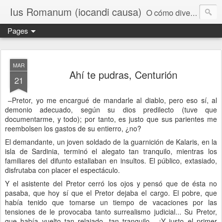
Ius Romanum (iocandi causa)
O cómo divertirse con el Derecho Romano
Pages
MAR
Ahí te pudras, Centurión
21
–Pretor, yo me encargué de mandarle al diablo, pero eso sí, al
demonio adecuado, según su dios predilecto (tuve que
documentarme, y todo); por tanto, es justo que sus parientes me
reembolsen los gastos de su entierro, ¿no?
El demandante, un joven soldado de la guarnición de Kalaris, en la
isla de Sardinia, terminó el alegato tan tranquilo, mientras los
familiares del difunto estallaban en insultos. El público, extasiado,
disfrutaba con placer el espectáculo.
Y el asistente del Pretor cerró los ojos y pensó que de ésta no
pasaba, que hoy sí que el Pretor dejaba el cargo. El pobre, que
había tenido que tomarse un tiempo de vacaciones por las
tensiones de le provocaba tanto surrealismo judicial... Su Pretor,
que había vuelto tan relajado, tan tranquilo... ¡Y justo el primer