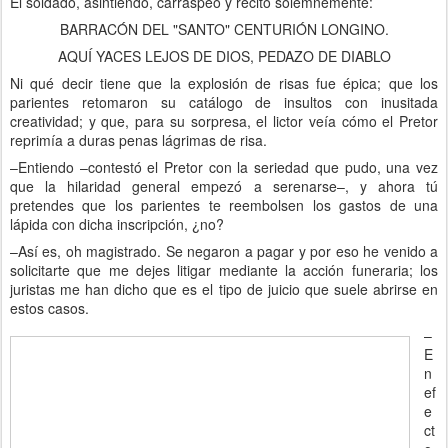
El soldado, asintiendo, carraspeó y recitó solemnemente:
BARRACÓN DEL "SANTO" CENTURIÓN LONGINO.
AQUÍ YACES LEJOS DE DIOS, PEDAZO DE DIABLO
Ni qué decir tiene que la explosión de risas fue épica; que los
parientes retomaron su catálogo de insultos con inusitada
creatividad; y que, para su sorpresa, el lictor veía cómo el Pretor
reprimía a duras penas lágrimas de risa.
–Entiendo –contestó el Pretor con la seriedad que pudo, una vez
que la hilaridad general empezó a serenarse–, y ahora tú
pretendes que los parientes te reembolsen los gastos de una
lápida con dicha inscripción, ¿no?
–Así es, oh magistrado. Se negaron a pagar y por eso he venido a
solicitarte que me dejes litigar mediante la acción funeraria; los
juristas me han dicho que es el tipo de juicio que suele abrirse en
estos casos.
–
E
n
ef
e
ct