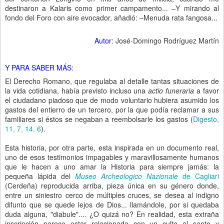
destinaron a Kalaris como primer campamento... –Y mirando al
fondo del Foro con aire evocador, añadió: –Menuda rata fangosa...
Autor
: José-Domingo Rodríguez Martín
Y PARA SABER MÁS:
El Derecho Romano, que regulaba al detalle tantas situaciones de
la vida cotidiana, había previsto incluso una
actio funeraria
a favor
el ciudadano piadoso que de modo voluntario hubiera asumido los
gastos del entierro de un tercero, por la que podía reclamar a sus
familiares si éstos se negaban a reembolsarle los gastos (
Digesto,
11, 7, 14, 6
).
Esta historia, por otra parte, esta inspirada en un documento real,
uno de esos testimonios impagables y maravillosamente humanos
que le hacen a uno amar la Historia para siempre jamás: la
pequeña lápida del
Museo Archeologico Nazionale
de Cagliari
(Cerdeña) reproducida arriba, pieza única en su género donde,
entre un siniestro cerco de múltiples cruces, se desea al indigno
difunto que se quede lejos de Dios... llamándole, por si quedaba
duda alguna, "diabule".... ¿O quizá no? En realidad, esta extraña
inscripción parece estar relacionada con un culto al santo y