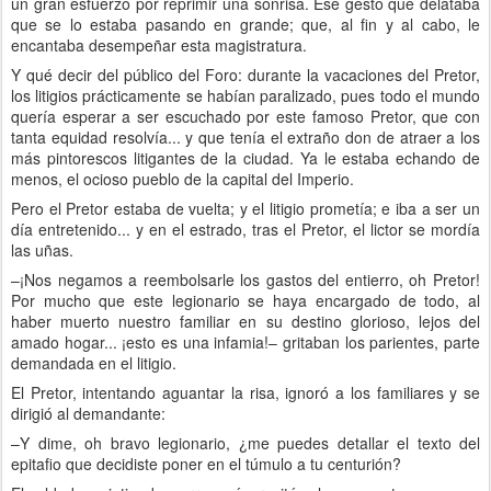
un gran esfuerzo por reprimir una sonrisa. Ese gesto que delataba
que se lo estaba pasando en grande; que, al fin y al cabo, le
encantaba desempeñar esta magistratura.
Y qué decir del público del Foro: durante la vacaciones del Pretor,
los litigios prácticamente se habían paralizado, pues todo el mundo
quería esperar a ser escuchado por este famoso Pretor, que con
tanta equidad resolvía... y que tenía el extraño don de atraer a los
más pintorescos litigantes de la ciudad. Ya le estaba echando de
menos, el ocioso pueblo de la capital del Imperio.
Pero el Pretor estaba de vuelta; y el litigio prometía; e iba a ser un
día entretenido... y en el estrado, tras el Pretor, el lictor se mordía
las uñas.
–¡Nos negamos a reembolsarle los gastos del entierro, oh Pretor!
Por mucho que este legionario se haya encargado de todo, al
haber muerto nuestro familiar en su destino glorioso, lejos del
amado hogar... ¡esto es una infamia!– gritaban los parientes, parte
demandada en el litigio.
El Pretor, intentando aguantar la risa, ignoró a los familiares y se
dirigió al demandante:
–Y dime, oh bravo legionario, ¿me puedes detallar el texto del
epitafio que decidiste poner en el túmulo a tu centurión?